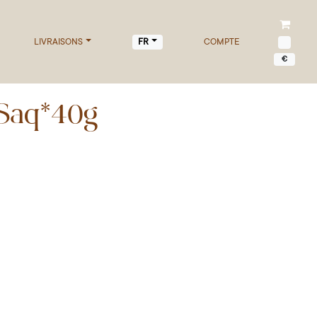
LIVRAISONS
COMPTE
FR
€
Saq*40g