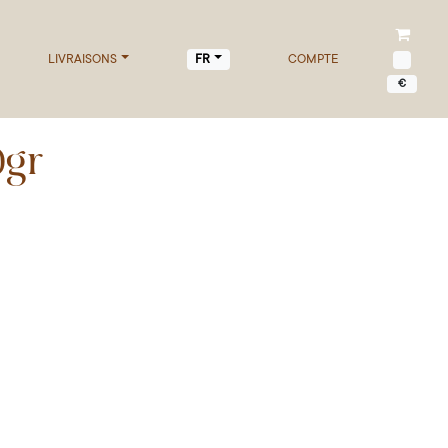
LIVRAISONS
COMPTE
FR
€
0gr