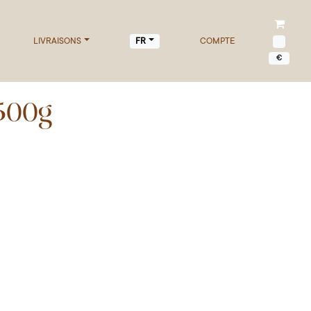
LIVRAISONS
COMPTE
FR
€
500g