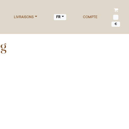
LIVRAISONS
COMPTE
FR
€
0g