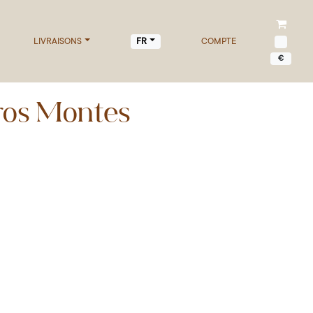
LIVRAISONS
COMPTE
FR
€
ros Montes