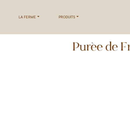
LA FERME
PRODUITS
Purée de F