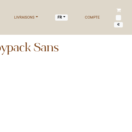
LIVRAISONS
COMPTE
FR
€
oypack Sans