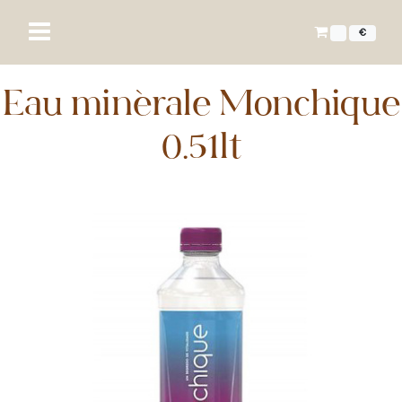
€
Eau minérale Monchique
0.51lt