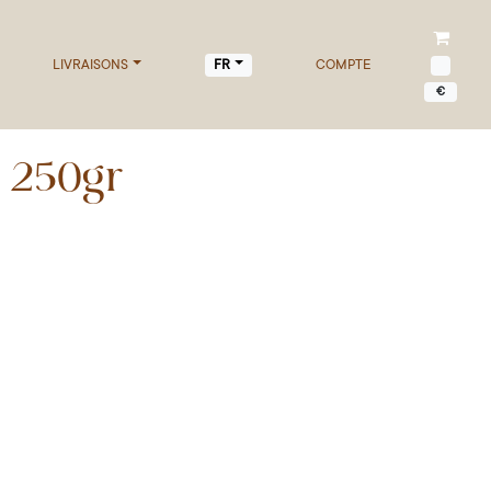
LIVRAISONS
COMPTE
FR
€
n 250gr