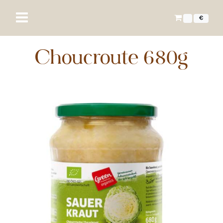
€
Choucroute 680g