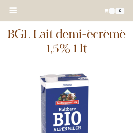
€
BGL Lait demi-écrémé
1,5% 1 lt