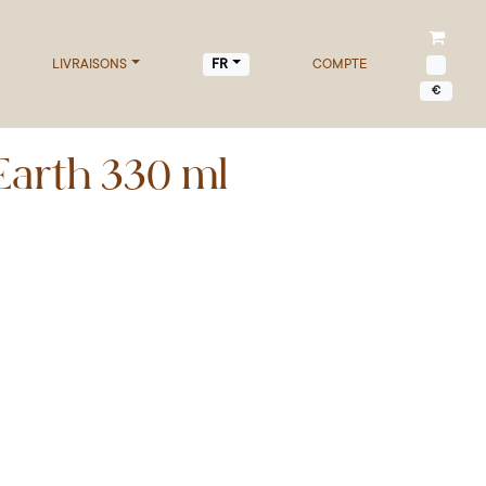
LIVRAISONS
COMPTE
FR
€
arth 330 ml