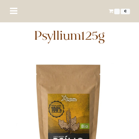
€
Psyllium125g