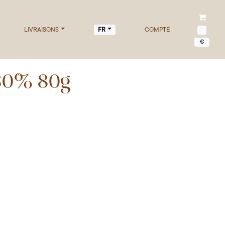
LIVRAISONS
COMPTE
FR
€
 80% 80g