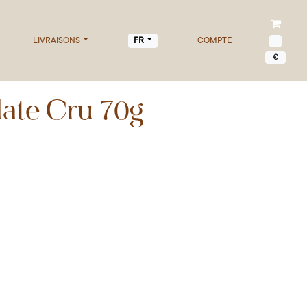
LIVRAISONS
COMPTE
FR
€
ate Cru 70g