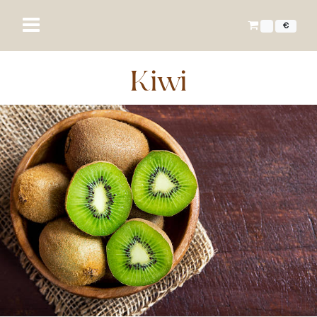
€
Kiwi