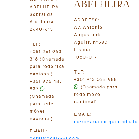
ABELHEIRA
ABELHEIRA
Sobral da
ADDRESS:
Abelheira
Av. Antonio
2640-613
Augusto de
Aguiar, nº58D
TLF:
Lisboa
+351 261 963
1050-017
316 (Chamada
para rede fixa
TLF:
nacional)
+351 913 038 988
+351 925 487
(Chamada para
837
rede móvel
(Chamada
nacional)
para rede
móvel
EMAIL:
nacional)
merceariabio.quintadaab
EMAIL:
geral@qda1660.com