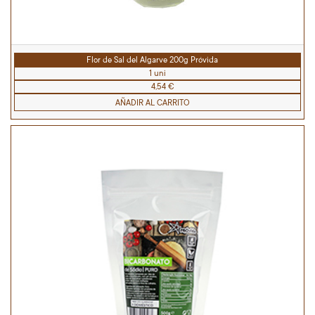
Flor de Sal del Algarve 200g Próvida
1 uni
4,54 €
AÑADIR AL CARRITO