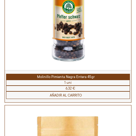
Molinillo Pimienta Negra Entera 45gr
1 uni
6,32 €
AÑADIR AL CARRITO