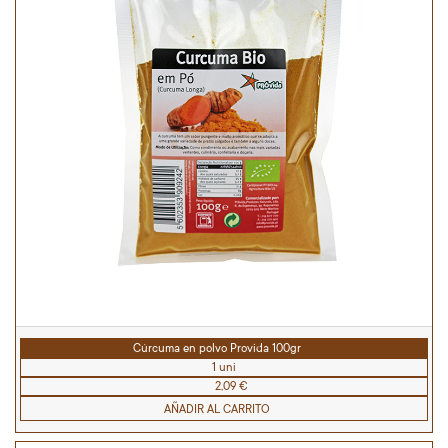
Cúrcuma en polvo Provida 100gr
1 uni
2,09 €
AÑADIR AL CARRITO