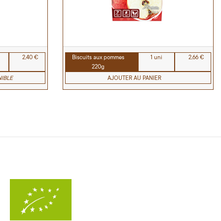
2,40 €
Biscuits aux pommes
1 uni
2,66 €
220g
IBLE
AJOUTER AU PANIER