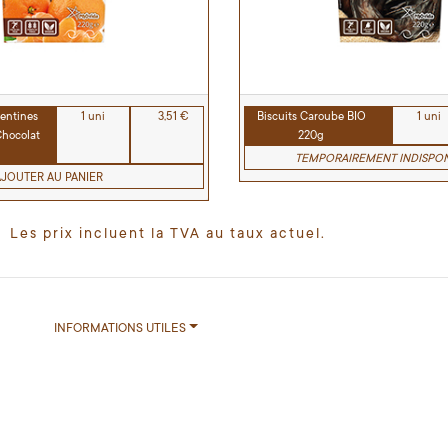
mentines
1 uni
3,51 €
Biscuits Caroube BIO
1 uni
Chocolat
220g
TEMPORAIREMENT INDISPON
AJOUTER AU PANIER
Les prix incluent la TVA au taux actuel.
INFORMATIONS UTILES