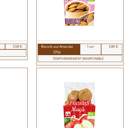
2,58 €
Biscuits aux Amandes
1 uni
2,80 €
220g
TEMPORAIREMENT INDISPONIBLE