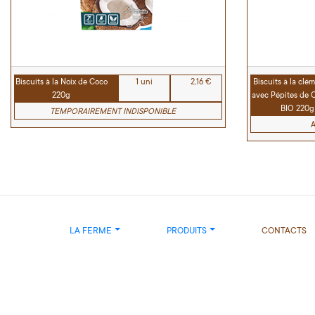
Biscuits à la Noix de Coco
1 uni
2,16 €
Biscuits à la clé
220g
avec Pépites de 
BIO 220g
TEMPORAIREMENT INDISPONIBLE
LA FERME
PRODUITS
CONTACTS