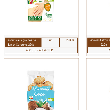
Biscuits aux graines de
1 uni
2,74 €
Cookies Citron 
Lin et Curcuma 220g
220g
AJOUTER AU PANIER