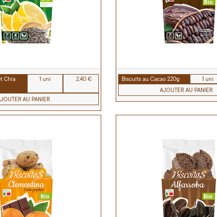
et Chia
1 uni
2,40 €
Biscuits au Cacao 220g
1 uni
AJOUTER AU PANIER
AJOUTER AU PANIER