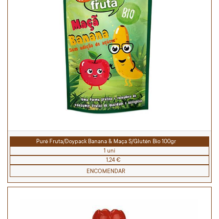
Puré Fruta/Doypack Banana & Maça S/Glutén Bio 100gr
1 uni
1,24 €
ENCOMENDAR