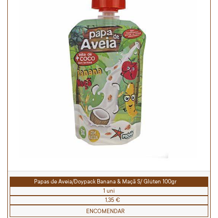
Papas de Aveia/Doypack Banana & Maçã S/ Glúten 100gr
1 uni
1,35 €
ENCOMENDAR