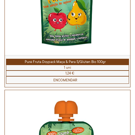
Puré Fruta Doypack Maça & Pera S/Glúten Bio 100gr
1 uni
1,24 €
ENCOMENDAR